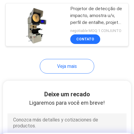
Projetor de detecção de
105
impacto, amostra u/v,
Equipamento de
perfil de entalhe, projetor
de medição de amostra,
negotiable MOQ:1 CONJUNTO
teste de
projetor vertical
CONTATO
empacotamento
Veja mais
51
Máquina de teste do
Deixe um recado
capacete
Ligaremos para você em breve!