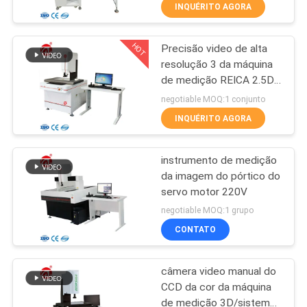
FÁBRICA
INQUÉRITO AGORA
HOT
Precisão video de alta
CONTROLE
70
resolução 3 da máquina
DA
de medição REICA 2.5D
Moinho de dois
QUALIDADE
+ L/75 mícrons
negotiable MOQ:1 conjunto
rolos
INQUÉRITO AGORA
CONTACTE-
instrumento de medição
NOS
da imagem do pórtico do
servo motor 220V
90
NOTÍCIA
negotiable MOQ:1 grupo
Máquina universal
CONTATO
PEÇA
de ensaio
câmera video manual do
UMAS
CCD da cor da máquina
CITAÇÕES
de medição 3D/sistema