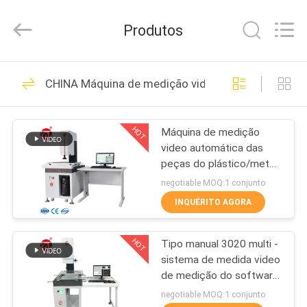
Dongguan
Zhongli
Instrument
Produtos
Technology
Co.,
Ltd..
All
CASA
Rights
268
Reserved.
CHINA Máquina de medição video
Máquina de teste de
PRODUTOS
borracha
HOT
Máquina de medição
video automática das
VÍDEOS
peças do plástico/metal
para duas coordenadas
negotiable MOQ:1 conjunto
SOBRE
INQUÉRITO AGORA
43
NÓS
Vulcanizando a
HOT
Tipo manual 3020 multi -
sistema de medida video
EXCURSÃO
máquina da
de medição do software
DA
da função
negotiable MOQ:1 conjunto
imprensa