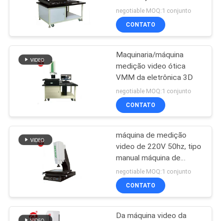
de medida ótico
negotiable MOQ:1 conjunto
VR
CONTATO
32
SHOW
Misturador de
Maquinaria/máquina
medição video ótica
Banbury
MAPA
VMM da eletrônica 3D
DO
negotiable MOQ:1 conjunto
CONTATO
SITE
máquina de medição
PRIVACY
33
video de 220V 50hz, tipo
POLICY
Máquina de testes
manual máquina de
medição da imagem
negotiable MOQ:1 conjunto
elástica
CONTATO
Da máquina video da