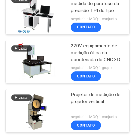
medida do parafuso da
precisão TPI do tipo
106
econômico automático
negotiable MOQ:1 conjunto
máquina do
CONTATO
detector de metais
220V equipamento de
medição ótica da
coordenada do CNC 3D
negotiable MOQ:1 grupo
CONTATO
208
Câmara de teste
Projetor de medição de
projetor vertical
ambiental
negotiable MOQ:1 conjunto
CONTATO