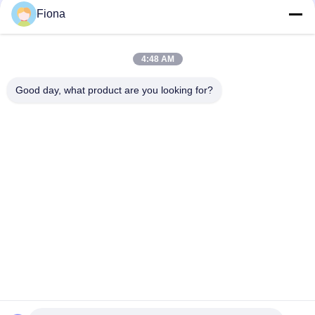
Fiona
4:48 AM
loading...
Good day, what product are you looking for?
Categorias populares
Todos
Máquina De Teste 
Vulcanizando A 
De Borracha
Máquina Da 
Imprensa
Moinho De Dois 
Máquina Universal 
Rolos
De Ensaio
Misturador De 
Máquina De Testes 
Banbury
Elástica
Máquina Do 
Câmara De Teste 
Detector De Metais
Ambiental