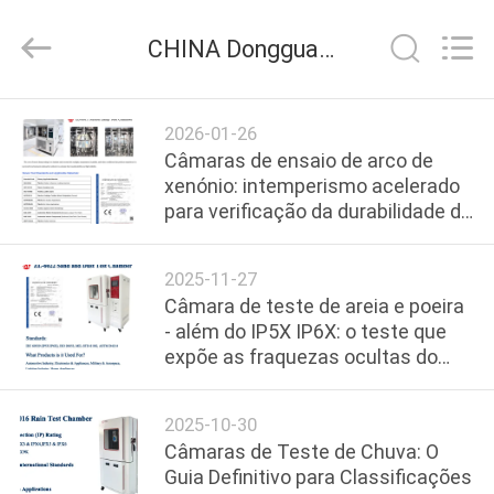
Dongguan
Zhongli
Instrument
CHINA Dongguan Zhongli Instrument Technology Co., Ltd. notícias da empresa
Technology
Co.,
Ltd..
All
CASA
Rights
Reserved.
2026-01-26
Câmaras de ensaio de arco de
PRODUTOS
xenónio: intemperismo acelerado
para verificação da durabilidade do
material
VÍDEOS
2025-11-27
Câmara de teste de areia e poeira
SOBRE
- além do IP5X IP6X: o teste que
expõe as fraquezas ocultas do
NÓS
seu produto
2025-10-30
EXCURSÃO
Câmaras de Teste de Chuva: O
DA
Guia Definitivo para Classificações