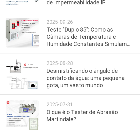
de Impermeabilidade IP
FÁBRICA
2025-09-26
CONTROLE
Teste "Duplo 85": Como as
DA
Câmaras de Temperatura e
Humidade Constantes Simulam
QUALIDADE
Condições Extremas para Forjar a
Confiabilidade do Produto
2025-08-28
CONTACTE-
Desmistificando o ângulo de
NOS
contato da água: uma pequena
gota, um vasto mundo
NOTÍCIA
2025-07-31
O que é o Tester de Abrasão
PEÇA
Martindale?
UMAS
CITAÇÕES