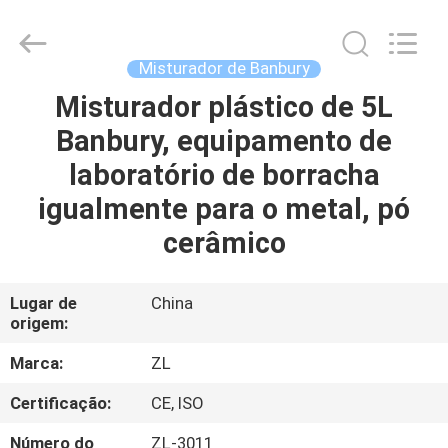
Dongguan
Zhongli
Instrument
Technology
Co.,
Misturador de Banbury
Ltd..
All
Misturador plástico de 5L
CASA
Rights
Reserved.
Banbury, equipamento de
PRODUTOS
laboratório de borracha
igualmente para o metal, pó
VÍDEOS
cerâmico
SOBRE
Lugar de
China
origem:
NÓS
Marca:
ZL
EXCURSÃO
Certificação:
CE, ISO
DA
Número do
ZL-3011