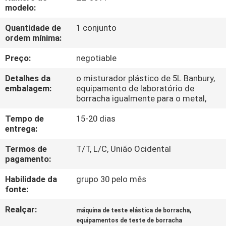
FÁBRICA
modelo:
Quantidade de
1 conjunto
CONTROLE
ordem mínima:
DA
Preço:
negotiable
QUALIDADE
Detalhes da
o misturador plástico de 5L Banbury,
embalagem:
equipamento de laboratório de
borracha igualmente para o metal,
CONTACTE-
Tempo de
15-20 dias
NOS
entrega:
Termos de
T/T, L/C, União Ocidental
NOTÍCIA
pagamento:
Habilidade da
grupo 30 pelo mês
PEÇA
fonte:
UMAS
Realçar:
,
máquina de teste elástica de borracha
CITAÇÕES
equipamentos de teste de borracha