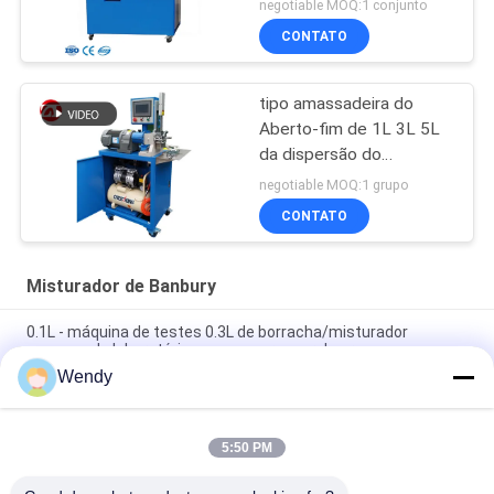
do misturador da
negotiable MOQ:1 conjunto
dispersão do plástico
CONTATO
tipo amassadeira do
Aberto-fim de 1L 3L 5L
da dispersão do
laboratório, misturador
negotiable MOQ:1 grupo
de Banbury
CONTATO
Misturador de Banbury
0.1L - máquina de testes 0.3L de borracha/misturador
pequeno do laboratório com compressor de ar
Wendy
Amassadeira da dispersão do laboratório 1L/misturador
eficientes de Banbury Ambiental-amigável
5:50 PM
3 litros amassadeira da dispersão do laboratório/misturador a
rendimento elevado de Banbury fácil recarregar e limpar