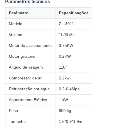
Parâmetros técnicos
Parâmetro
Especificações
Modelo
ZL-3011
Volume
1L/3L/5L
Motor de accionamento
3.75KW
Motor giratório
0.2KW
Ângulo de viragem
110°
Compressor de ar
2.2kw
Refrigeração por água
0.2-0.4Mpa
Aquecimento Elétrico
1 kW
Peso
800 kg
Tamanho
1.6*0,9*1,9m