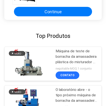
igualmente para o metal, pó
cerâmico
Continue
Top Produtos
Máquina de teste de
borracha da amassadeira
plástica do misturador de
Masterbatch Banbury da
negotiable MOQ:1 conjunto
cor
CONTATO
O laboratório abre - o
tipo próximo máquina de
borracha da amassadeira