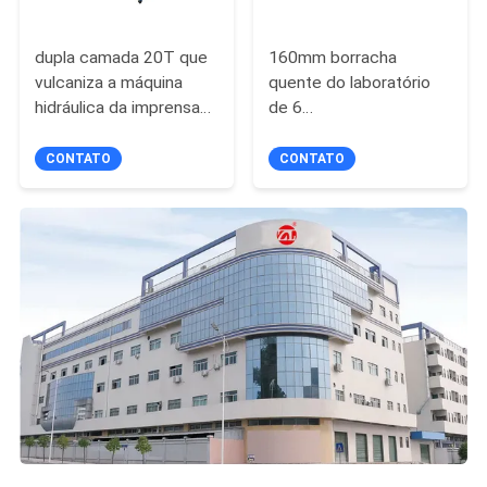
dupla camada 20T que
160mm borracha
vulcaniza a máquina
quente do laboratório
hidráulica da imprensa
de 6
quente com refrigerar
polegadas/misturador
de água
plástico, abrem o
CONTATO
CONTATO
moinho de rolamento
dois