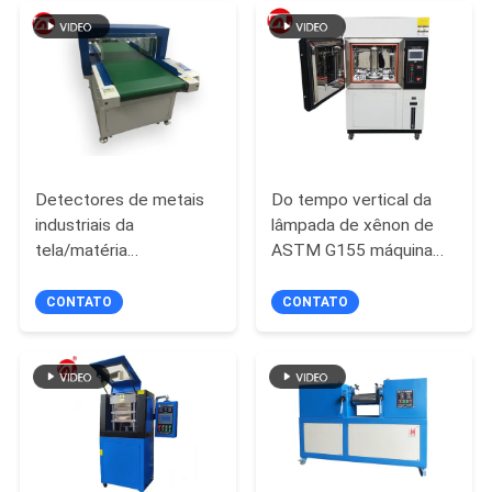
VR
SHOW
MAPA
DO
Detectores de metais
Do tempo vertical da
industriais da
lâmpada de xênon de
SITE
tela/matéria
ASTM G155 máquina
têxtil/correia
de teste resistente
transportadora dos
CONTATO
CONTATO
PRIVACY
brinquedos por atacado
POLICY