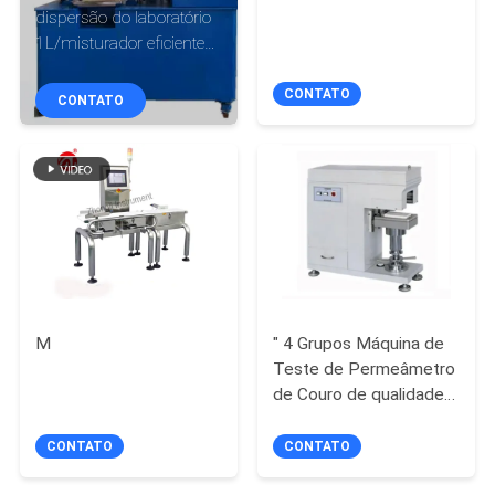
FÁBRICA
dispersão do laboratório
1L/misturador eficientes
de Banbury Ambiental-
CONTROLE
amigável
CONTATO
CONTATO
DA
QUALIDADE
CONTACTE-
NOS
NOTÍCIA
M
" 4 Grupos Máquina de
Teste de Permeâmetro
de Couro de qualidade
PEÇA
superior para Materiais
UMAS
Primeiros, Display LCD
CONTATO
CONTATO
de 6 dígitos "
CITAÇÕES