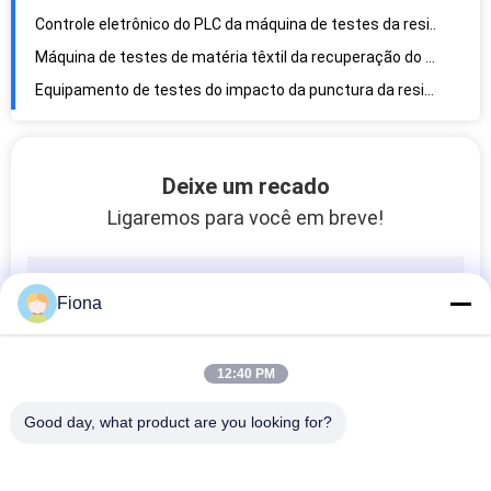
Controle eletrônico do PLC da máquina de testes da resistência à tração de Texitle disponível
Máquina de testes de matéria têxtil da recuperação do vinco, equipamento de testes de matéria têxtil do enrugamento
Equipamento de testes do impacto da punctura da resistência do capacete de segurança da altura 1000mm da gota
Máquina de testes de desempenho da resistência da penetração da colisão do capacete da motocicleta
Máquina de testes da compressão do capacete, equipamento de testes da força compressiva das luvas da segurança
SNELLM2015 COMO a máquina de testes UV da abrasão do capacete de segurança do tanque de envelhecimento dos capacetes de NZS 2063
Deixe um recado
Máquina de alta temperatura do teste do capacete de segurança de AC220V para a produção e a inspeção
Ligaremos para você em breve!
Fiona
12:40 PM
Good day, what product are you looking for?