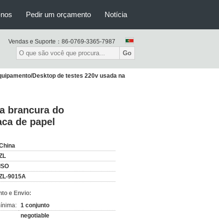
-nos
Pedir um orçamento
Notícia
Vendas e Suporte：
86-0769-3365-7987
Go
quipamento/Desktop de testes 220v usada na
a brancura do
aca de papel
China
ZL
ISO
ZL-9015A
to e Envio:
ínima:
1 conjunto
negotiable