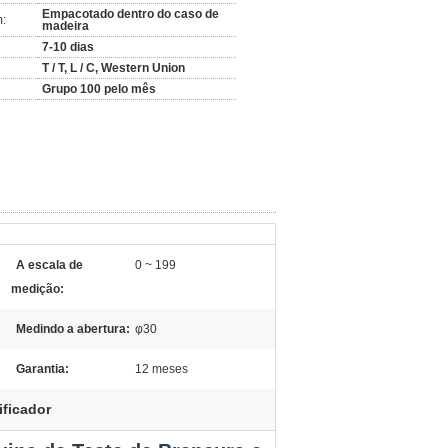
Empacotado dentro do caso de
:
madeira
7-10 dias
T / T, L / C, Western Union
Grupo 100 pelo mês
A escala de
0 ~ 199
medição:
Medindo a abertura:
φ30
Garantia:
12 meses
ificador