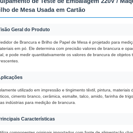
uipamento de Teste de Embalagem 220V / Máqu
ilho de Mesa Usada em Cartão
isão Geral do Produto
edidor de Brancura e Brilho de Papel de Mesa é projetado para mediçã
ateriais em pó. Ele determina com precisão valores de brancura e opa
ual, e pode medir quantitativamente os valores de brancura de objeto
orescentes.
plicações
lamente utilizado em impressão e tingimento têxtil, pintura, materiais
ticos, cimento branco, cerâmica, esmalte, talco, amido, farinha de trig
ras indústrias para medição de brancura.
rincipais Características
tiliza componentes originais importados com fonte de alimentação chav