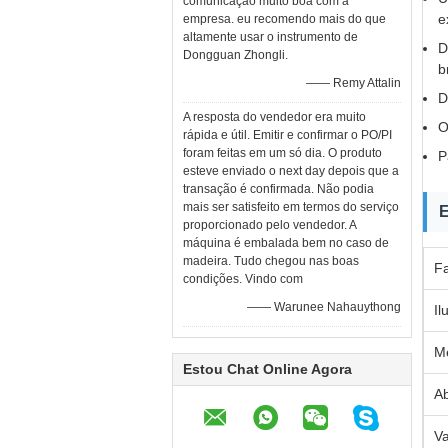
comunicação muito boa com a
e
empresa. eu recomendo mais do que
altamente usar o instrumento de
D
Dongguan Zhongli.
b
—— Remy Attalin
D
A resposta do vendedor era muito
O
rápida e útil. Emitir e confirmar o PO/PI
foram feitas em um só dia. O produto
P
esteve enviado o next day depois que a
transação é confirmada. Não podia
mais ser satisfeito em termos do serviço
E
proporcionado pelo vendedor. A
máquina é embalada bem no caso de
madeira. Tudo chegou nas boas
F
condições. Vindo com
—— Warunee Nahauythong
Il
M
Estou Chat Online Agora
Ab
Va