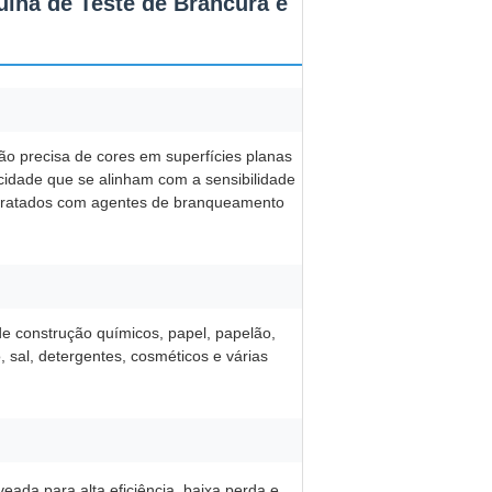
ina de Teste de Brancura e
o precisa de cores em superfícies planas
cidade que se alinham com a sensibilidade
s tratados com agentes de branqueamento
 de construção químicos, papel, papelão,
o, sal, detergentes, cosméticos e várias
eada para alta eficiência, baixa perda e