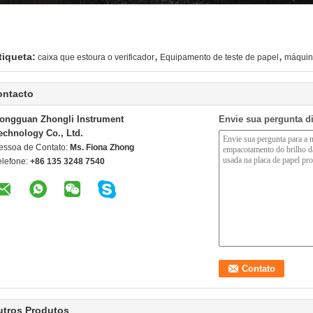
,
,
tiqueta:
caixa que estoura o verificador
Equipamento de teste de papel
máquina
ontacto
ongguan Zhongli Instrument
Envie sua pergunta d
echnology Co., Ltd.
essoa de Contato:
Ms. Fiona Zhong
elefone:
+86 135 3248 7540
utros Produtos