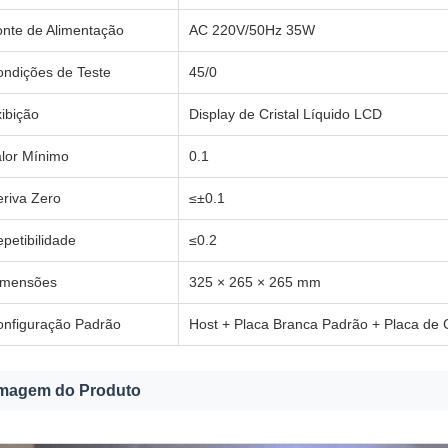
nte de Alimentação
AC 220V/50Hz 35W
ndições de Teste
45/0
ibição
Display de Cristal Líquido LCD
lor Mínimo
0.1
riva Zero
≤±0.1
petibilidade
≤0.2
imensões
325 × 265 × 265 mm
onfiguração Padrão
Host + Placa Branca Padrão + Placa de C
magem do Produto