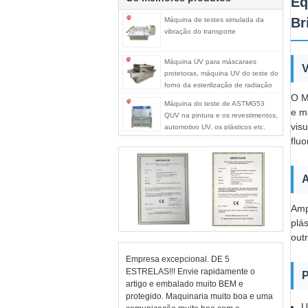
Eq
Br
Máquina de testes simulada da
vibração do transporte
Máquina UV para máscaraes
V
protetoras, máquina UV do teste do
forno da esterilização de radiação
O M
ultravioleta do esterilizador
Máquina do teste de ASTMG53
e m
QUV na pintura e os revestimentos,
vis
automotivo UV, os plásticos etc.
flu
A
Amp
plás
out
Empresa excepcional. DE 5
ESTRELAS!!! Envie rapidamente o
P
artigo e embalado muito BEM e
protegido. Maquinaria muito boa e uma
U