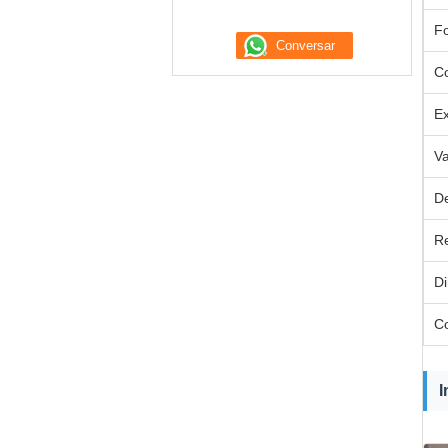
Fo
Co
Ex
Va
De
Re
D
C
I