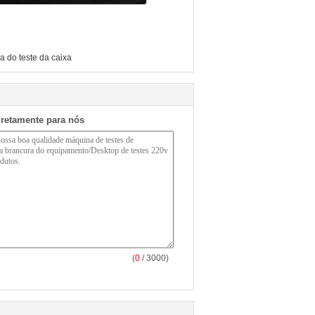
 do teste da caixa
iretamente para nós
(
0
/ 3000)