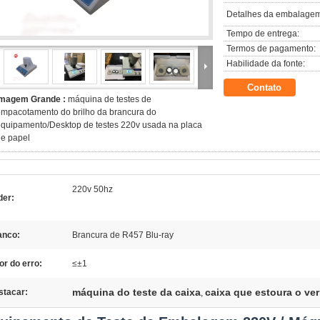
Detalhes da embalagem
Tempo de entrega:
Termos de pagamento:
Habilidade da fonte:
Contato
Imagem Grande :
máquina de testes de
mpacotamento do brilho da brancura do
quipamento/Desktop de testes 220v usada na placa
e papel
220v 50hz
der:
anco:
Brancura de R457 Blu-ray
or do erro:
≤±1
máquina do teste da caixa
caixa que estoura o ver
stacar:
,