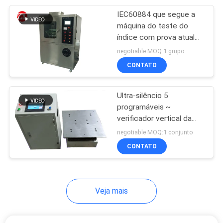
IEC60884 que segue a
105
máquina do teste do
Equipamento de
índice com prova atual
do escapamento elétrico
negotiable MOQ:1 grupo
teste de
da tampa de interruptor
CONTATO
empacotamento
Ultra-silêncio 5
programáveis ~
verificador vertical da
51
vibração da onda de
negotiable MOQ:1 conjunto
Máquina de teste do
seno 400HZ
CONTATO
capacete
Veja mais