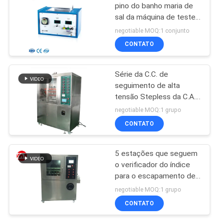
pino do banho maria de
sal da máquina de testes
106
do cabo IEC60851-5
negotiable MOQ:1 conjunto
para fios esmaltados
máquina do
CONTATO
detector de metais
Série da C.C. de
seguimento de alta
tensão Stepless da C.A.
do verificador da
negotiable MOQ:1 grupo
resistência ajustável
CONTATO
208
Câmara de teste
5 estações que seguem
o verificador do índice
ambiental
para o escapamento de
alta tensão elétrico
negotiable MOQ:1 grupo
CONTATO