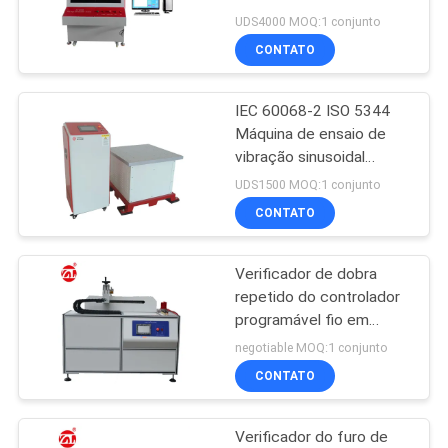
Equipamento de Teste
UDS4000 MOQ:1 conjunto
de Tensão de Ruptura de
VR
CONTATO
Material Isolante
32
SHOW
Misturador de
IEC 60068-2 ISO 5344
Máquina de ensaio de
Banbury
MAPA
vibração sinusoidal
Preço Un38.3 Bateria
DO
UDS1500 MOQ:1 conjunto
Tabela de ensaio de
CONTATO
SITE
vibração
Verificador de dobra
PRIVACY
33
repetido do controlador
POLICY
Máquina de testes
programável fio em
forma de u para o cabo
negotiable MOQ:1 conjunto
elástica
móvel
CONTATO
Verificador do furo de