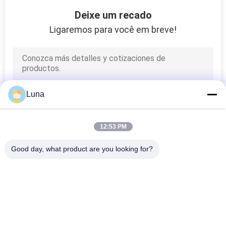
131
Deixe um recado
máquina de teste de
Ligaremos para você em breve!
matéria têxtil
Luna
91
12:53 PM
Máquina de teste do
Good day, what product are you looking for?
cabo
Categorias populares
Todos
Máquina De Teste 
Vulcanizando A 
De Borracha
Máquina Da 
Imprensa
94