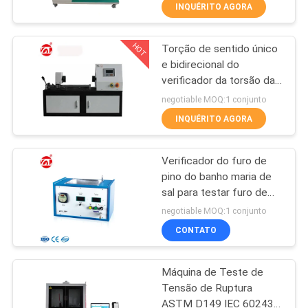
FÁBRICA
INQUÉRITO AGORA
HOT
Torção de sentido único
CONTROLE
70
e bidirecional do
DA
verificador da torsão da
Moinho de dois
QUALIDADE
máquina de testes do
negotiable MOQ:1 conjunto
rolos
cabo do painel LCD/fio
INQUÉRITO AGORA
de metal
CONTACTE-
Verificador do furo de
NOS
pino do banho maria de
sal para testar furo de
90
NOTÍCIA
pino de fios esmaltados
negotiable MOQ:1 conjunto
Máquina universal
CONTATO
PEÇA
de ensaio
Máquina de Teste de
UMAS
Tensão de Ruptura
CITAÇÕES
ASTM D149 IEC 60243