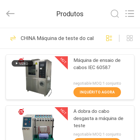
Dongguan
Zhongli
Instrument
Produtos
Technology
Co.,
Ltd..
All
CASA
Rights
268
Reserved.
CHINA Máquina de teste do cabo
Máquina de teste de
PRODUTOS
borracha
HOT
Máquina de ensaio de
cabos IEC 60587
VÍDEOS
negotiable MOQ:1 conjunto
SOBRE
INQUÉRITO AGORA
43
NÓS
Vulcanizando a
HOT
A dobra do cabo
desgasta a máquina de
EXCURSÃO
máquina da
teste
DA
negotiable MOQ:1 conjunto
imprensa