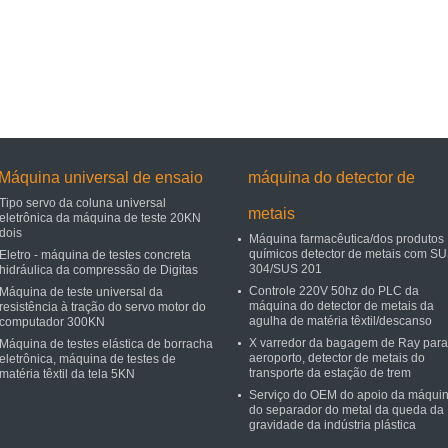
Máquina universal de ensaio
máquina do detector de
Tipo servo da coluna universal
metais
eletrônica da máquina de teste 20KN
dois
Máquina farmacêutica/dos produtos
químicos detector de metais com S
Eletro - máquina de testes concreta
304/SUS 201
hidráulica da compressão de Digitas
Controle 220V 50hz do PLC da
Máquina de teste universal da
máquina do detector de metais da
resistência à tração do servo motor do
agulha de matéria têxtil/descanso
computador 300KN
X varredor da bagagem de Ray para
Máquina de testes elástica de borracha
aeroporto, detector de metais do
eletrônica, máquina de testes de
transporte da estação de trem
matéria têxtil da tela 5KN
Serviço do OEM do apoio da máqui
do separador do metal da queda da
gravidade da indústria plástica