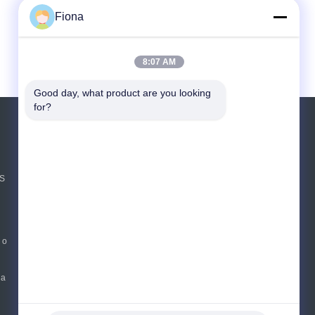
Fiona
8:07 AM
Good day, what product are you looking 
for?
Pedir um orçamento
Envie
US
sgs
E-Mail
Mapa do site
|
 o
Site para celular
na