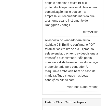
artigo e embalado muito BEM e
protegido. Maquinaria muito boa e uma
comunicação muito boa com a
empresa. eu recomendo mais do que
altamente usar o instrumento de
Dongguan Zhongli.
—— Remy Attalin
A resposta do vendedor era muito
rápida e útil. Emitir e confirmar o PO/PI
foram feitas em um só dia. O produto
esteve enviado o next day depois que a
transação é confirmada. Não podia
mais ser satisfeito em termos do serviço
proporcionado pelo vendedor. A
máquina é embalada bem no caso de
madeira. Tudo chegou nas boas
condições. Vindo com
—— Warunee Nahauythong
Estou Chat Online Agora