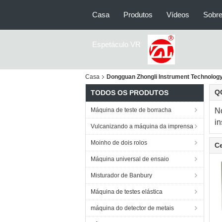
Casa
Produtos
Vídeos
Sobre
Espetáculo VR
Casa
Dongguan Zhongli Instrument Technology 
QC
TODOS OS PRODUTOS
Máquina de teste de borracha
N
in
Vulcanizando a máquina da imprensa
Moinho de dois rolos
Ce
Máquina universal de ensaio
Misturador de Banbury
Máquina de testes elástica
máquina do detector de metais