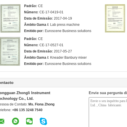
Padrão:
CE
Número:
CE-17-0419-01
Data de Emissão:
2017-04-19
Âmbito Gama /:
Lab press machine
Emitido por:
Euroscene Business solutions
Padrão:
CE
Número:
CE-17-0527-01
Data de Emissão:
2017-05-27
Âmbito Gama /:
Kneader Banbury mixer
Emitido por:
Euroscene Business solutions
ontacto
ongguan Zhongli Instrument
Envie sua pergunta d
echnology Co., Ltd.
essoa de Contato:
Ms. Fiona Zhong
elefone:
+86 135 3248 7540