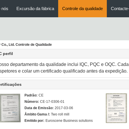
 nós
Excursão da fábrica
Controle da qualidade
Contacte
Co., Ltd. Controle de Qualidade
 perfil
osso departamento da qualidade inclui IQC, PQC e OQC. Cada
spetores e colar um certificado qualificado antes da expedição.
rtificações
Padrão:
CE
Número:
CE-17-0306-01
Data de Emissão:
2017-03-06
Âmbito Gama /:
Two roll mill
Emitido por:
Euroscene Business solutions