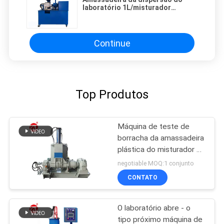
laboratório 1L/misturador
eficientes de Banbury Ambiental-
amigável
Continue
Top Produtos
Máquina de teste de
borracha da amassadeira
plástica do misturador de
Masterbatch Banbury da
negotiable MOQ:1 conjunto
cor
CONTATO
O laboratório abre - o
tipo próximo máquina de