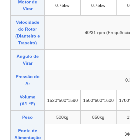
Motor de
0.75kw
0.75kw
0.75k
Virar
Velocidade
do Rotor
40/31 rpm (Frequência ajus
(Dianteiro e
Traseiro)
Ângulo de
110
Virar
Pressão do
0.3-0.
Ar
Volume
1520*500*1590
1500*600*1600
1700*600
(A*L*P)
Peso
500kg
850kg
1300k
Fonte de
3Φ, AC
Alimentação