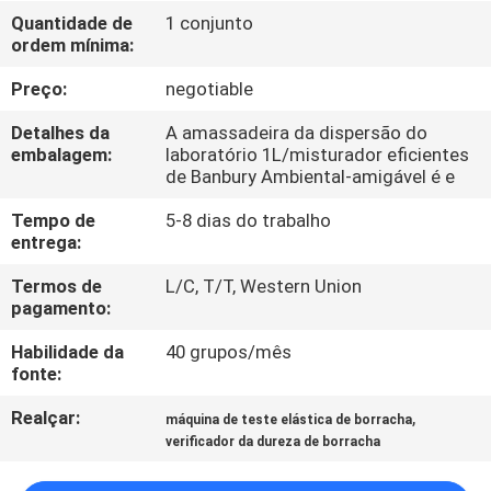
FÁBRICA
Quantidade de
1 conjunto
ordem mínima:
CONTROLE
Preço:
negotiable
DA
Detalhes da
A amassadeira da dispersão do
QUALIDADE
embalagem:
laboratório 1L/misturador eficientes
de Banbury Ambiental-amigável é e
Tempo de
5-8 dias do trabalho
CONTACTE-
entrega:
NOS
Termos de
L/C, T/T, Western Union
pagamento:
NOTÍCIA
Habilidade da
40 grupos/mês
fonte:
PEÇA
Realçar:
,
máquina de teste elástica de borracha
UMAS
verificador da dureza de borracha
CITAÇÕES