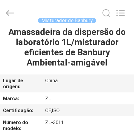
Dongguan
Zhongli
Instrument
Technology
Co.,
Misturador de Banbury
Ltd..
All
Amassadeira da dispersão do
CASA
Rights
Reserved.
laboratório 1L/misturador
PRODUTOS
eficientes de Banbury
Ambiental-amigável
VÍDEOS
Lugar de
China
origem:
SOBRE
NÓS
Marca:
ZL
Certificação:
CE,ISO
EXCURSÃO
Número do
ZL-3011
DA
modelo: