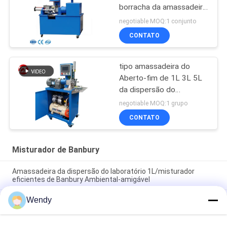
borracha da amassadeira
do misturador da
negotiable MOQ:1 conjunto
dispersão do plástico
CONTATO
tipo amassadeira do
Aberto-fim de 1L 3L 5L
da dispersão do
laboratório, misturador
negotiable MOQ:1 grupo
de Banbury
CONTATO
Misturador de Banbury
Amassadeira da dispersão do laboratório 1L/misturador
eficientes de Banbury Ambiental-amigável
Wendy
0.05L Mini Desktop Laboratório Banbury Mixer Pequeno
Borracha Misturador Interno Máquina de Mistura de Borracha
de Amassar Laboratório