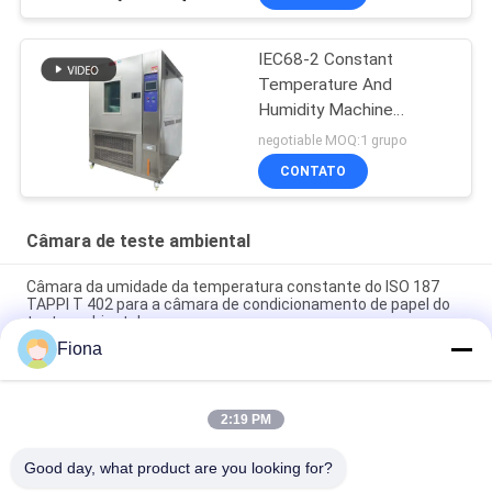
IEC68-2 Constant
Temperature And
Humidity Machine
programável
negotiable MOQ:1 grupo
CONTATO
Câmara de teste ambiental
Câmara da umidade da temperatura constante do ISO 187
TAPPI T 402 para a câmara de condicionamento de papel do
teste ambiental
Fiona
NSS composto seco e molhado Aass Cass da câmara 60L
120L do teste de corrosão do pulverizador de sal
2:19 PM
Câmara Desktop do teste da umidade da temperatura,
câmara do teste ambiental de Benchtop
Good day, what product are you looking for?