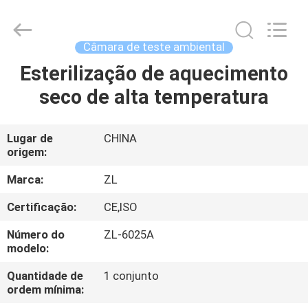
Dongguan
Zhongli
Instrument
Technology
Co.,
Câmara de teste ambiental
Ltd..
All
Esterilização de aquecimento
CASA
Rights
Reserved.
seco de alta temperatura
PRODUTOS
Lugar de
CHINA
origem:
VÍDEOS
Marca:
ZL
SOBRE
Certificação:
CE,ISO
NÓS
Número do
ZL-6025A
modelo:
EXCURSÃO
Quantidade de
1 conjunto
ordem mínima:
DA