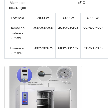
Alarme de
+5°C
localização
Potência
2000 W
3000 W
4000 W
Tamanho
350*350*350
450*350*450
550*450*550
interno
(L*W*H)
Dimensão
500*530*675
600*530*775
700*630*875
(L*W*H)