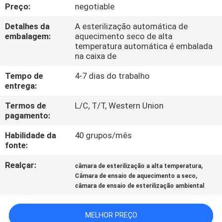
FÁBRICA
Preço:
negotiable
Detalhes da
A esterilização automática de
CONTROLE
embalagem:
aquecimento seco de alta
temperatura automática é embalada
DA
na caixa de
QUALIDADE
Tempo de
4-7 dias do trabalho
entrega:
CONTACTE-
Termos de
L/C, T/T, Western Union
pagamento:
NOS
Habilidade da
40 grupos/mês
fonte:
NOTÍCIA
Realçar:
,
câmara de esterilização a alta temperatura
,
Câmara de ensaio de aquecimento a seco
PEÇA
câmara de ensaio de esterilização ambiental
UMAS
CITAÇÕES
MELHOR PREÇO