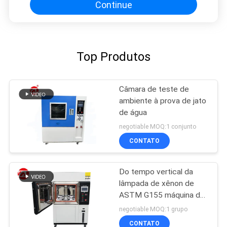
Continue
Top Produtos
Câmara de teste de
ambiente à prova de jato
de água
negotiable MOQ:1 conjunto
CONTATO
Do tempo vertical da
lâmpada de xênon de
ASTM G155 máquina de
teste resistente
negotiable MOQ:1 grupo
CONTATO