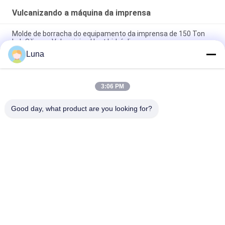
Vulcanizando a máquina da imprensa
Molde de borracha do equipamento da imprensa de 150 Ton
Lab Silicone Vulcanizing Heat hidráulico
Luna
Selo do óleo de 50 Ton Moulding Rubber O Ring Vulcanizing
Machine Hydraulic Press
3:06 PM
Indústria 150 Ton Rubber O Ring Making Machine Silicone
Vulcanized
Good day, what product are you looking for?
Categorias populares
Todos
Máquina De Teste 
Vulcanizando A 
De Borracha
Máquina Da 
Imprensa
Moinho De Dois 
Máquina Universal 
Rolos
De Ensaio
Misturador De 
Máquina De Testes 