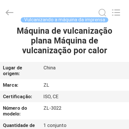
Dongguan
Zhongli
Instrument
Technology
Co.,
Vulcanizando a máquina da imprensa
Ltd..
All
Máquina de vulcanização
CASA
Rights
Reserved.
plana Máquina de
PRODUTOS
vulcanização por calor
VÍDEOS
Lugar de
China
origem:
SOBRE
Marca:
ZL
NÓS
Certificação:
ISO, CE
Número do
ZL-3022
EXCURSÃO
modelo:
DA
Quantidade de
1 conjunto