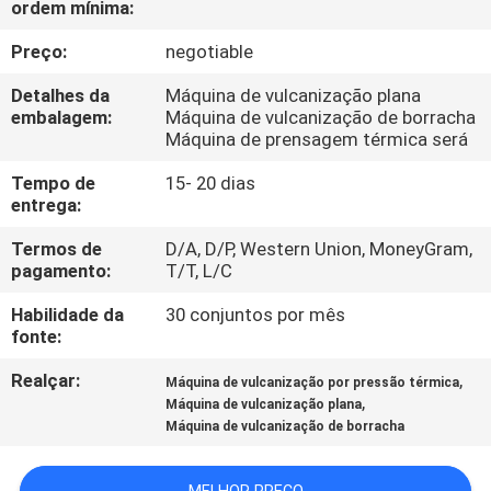
ordem mínima:
FÁBRICA
Preço:
negotiable
CONTROLE
Detalhes da
Máquina de vulcanização plana
DA
embalagem:
Máquina de vulcanização de borracha
Máquina de prensagem térmica será
QUALIDADE
Tempo de
15- 20 dias
entrega:
CONTACTE-
Termos de
D/A, D/P, Western Union, MoneyGram,
NOS
pagamento:
T/T, L/C
Habilidade da
30 conjuntos por mês
NOTÍCIA
fonte:
Realçar:
,
Máquina de vulcanização por pressão térmica
PEÇA
,
Máquina de vulcanização plana
Máquina de vulcanização de borracha
UMAS
CITAÇÕES