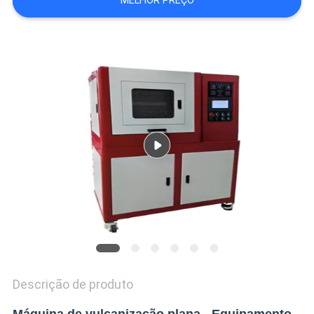
MELHOR PREÇO
VR
SHOW
SITEMAP
PRIVACY
POLICY
Descrição de produto