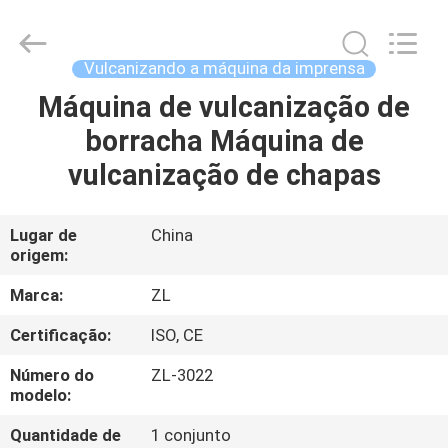
Dongguan
Zhongli
Instrument
Technology
Co.,
Vulcanizando a máquina da imprensa
Ltd..
All
Máquina de vulcanização de
CASA
Rights
Reserved.
borracha Máquina de
PRODUTOS
vulcanização de chapas
VÍDEOS
Lugar de
China
origem:
SOBRE
Marca:
ZL
NÓS
Certificação:
ISO, CE
Número do
ZL-3022
EXCURSÃO
modelo:
DA
Quantidade de
1 conjunto