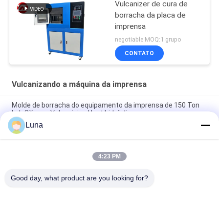
Vulcanizer de cura de
borracha da placa de
imprensa
negotiable MOQ:1 grupo
CONTATO
Vulcanizando a máquina da imprensa
Molde de borracha do equipamento da imprensa de 150 Ton
Lab Silicone Vulcanizing Heat hidráulico
Luna
Selo do óleo de 50 Ton Moulding Rubber O Ring Vulcanizing
Machine Hydraulic Press
4:23 PM
Indústria 150 Ton Rubber O Ring Making Machine Silicone
Vulcanized
Good day, what product are you looking for?
Categorias populares
Todos