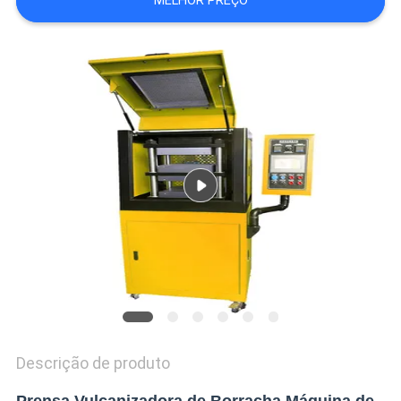
MELHOR PREÇO
VR
SHOW
SITEMAP
PRIVACY
POLICY
Descrição de produto