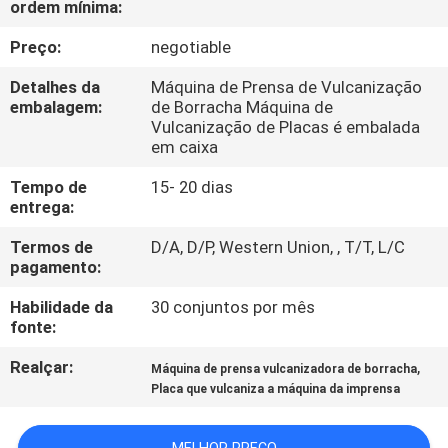
ordem mínima:
FÁBRICA
Preço:
negotiable
CONTROLE
Detalhes da
Máquina de Prensa de Vulcanização
DA
embalagem:
de Borracha Máquina de
Vulcanização de Placas é embalada
QUALIDADE
em caixa
Tempo de
15- 20 dias
CONTACTE-
entrega:
NOS
Termos de
D/A, D/P, Western Union, , T/T, L/C
pagamento:
NOTÍCIA
Habilidade da
30 conjuntos por mês
fonte:
PEÇA
Realçar:
,
Máquina de prensa vulcanizadora de borracha
Placa que vulcaniza a máquina da imprensa
UMAS
CITAÇÕES