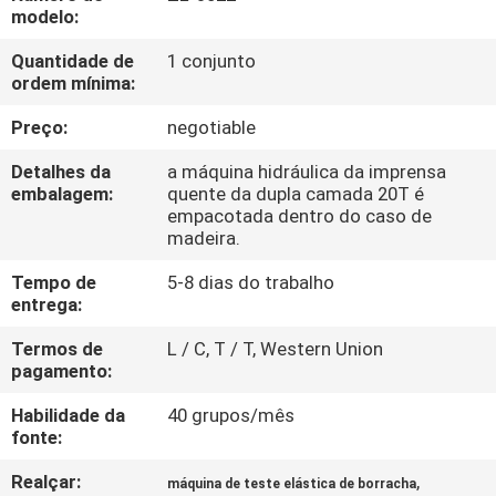
FÁBRICA
modelo:
Quantidade de
1 conjunto
CONTROLE
ordem mínima:
DA
Preço:
negotiable
QUALIDADE
Detalhes da
a máquina hidráulica da imprensa
embalagem:
quente da dupla camada 20T é
empacotada dentro do caso de
CONTACTE-
madeira.
NOS
Tempo de
5-8 dias do trabalho
entrega:
NOTÍCIA
Termos de
L / C, T / T, Western Union
pagamento:
PEÇA
Habilidade da
40 grupos/mês
fonte:
UMAS
CITAÇÕES
Realçar:
,
máquina de teste elástica de borracha