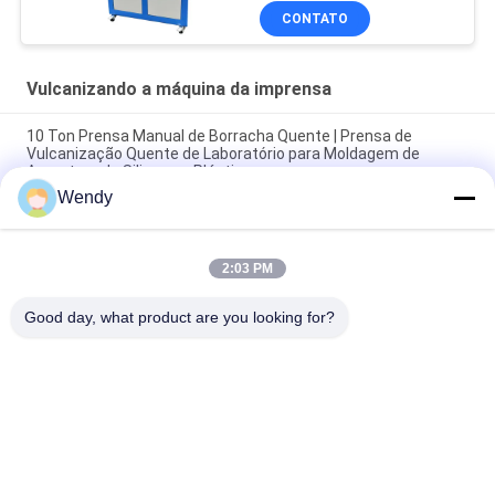
CONTATO
Vulcanizando a máquina da imprensa
10 Ton Prensa Manual de Borracha Quente | Prensa de
Vulcanização Quente de Laboratório para Moldagem de
Amostras de Silicone e Plástico
Wendy
Placa de controle do PLC que vulcaniza a máquina da
imprensa, máquina de moldes do silicone
2:03 PM
Imprensa quente de borracha de Vulcan da máquina de 150
Ton Lab Small Silicone Mold para a caixa do telefone
Good day, what product are you looking for?
Categorias populares
Todos
Máquina De Teste 
Vulcanizando A 
De Borracha
Máquina Da 
Imprensa
Moinho De Dois 
Máquina Universal 