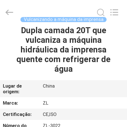
Dongguan
Zhongli
Instrument
Technology
Co.,
Vulcanizando a máquina da imprensa
Ltd..
All
Dupla camada 20T que
CASA
Rights
Reserved.
vulcaniza a máquina
PRODUTOS
hidráulica da imprensa
quente com refrigerar de
VÍDEOS
água
SOBRE
Lugar de
China
origem:
NÓS
Marca:
ZL
EXCURSÃO
Certificação:
CE,ISO
DA
Número do
ZL-3022