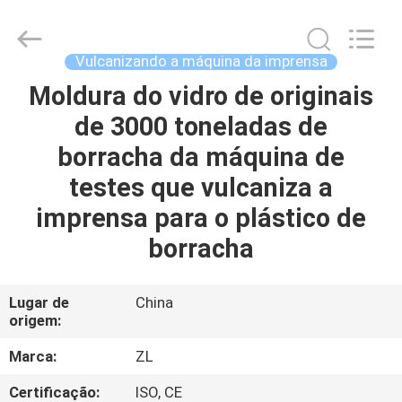
Dongguan
Zhongli
Instrument
Technology
Co.,
Vulcanizando a máquina da imprensa
Ltd..
All
Moldura do vidro de originais
CASA
Rights
Reserved.
de 3000 toneladas de
PRODUTOS
borracha da máquina de
testes que vulcaniza a
VÍDEOS
imprensa para o plástico de
borracha
SOBRE
NÓS
Lugar de
China
origem:
EXCURSÃO
Marca:
ZL
DA
Certificação:
ISO, CE