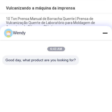
Vulcanizando a máquina da imprensa
10 Ton Prensa Manual de Borracha Quente | Prensa de
Vulcanização Quente de Laboratório para Moldagem de
Amostras de Silicone e Plástico
Wendy
Placa de controle do PLC que vulcaniza a máquina da
imprensa, máquina de moldes do silicone
6:43 AM
Imprensa quente de borracha de Vulcan da máquina de 150
Ton Lab Small Silicone Mold para a caixa do telefone
Good day, what product are you looking for?
Categorias populares
Todos
Máquina De Teste 
Vulcanizando A 
De Borracha
Máquina Da 
Imprensa
Moinho De Dois 
Máquina Universal 
Rolos
De Ensaio