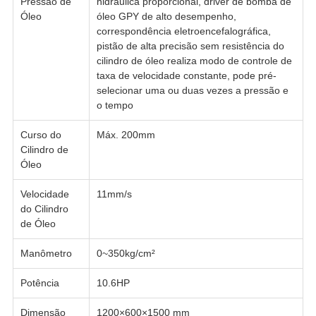
Pressão de
hidráulica proporcional, driver de bomba de
Óleo
óleo GPY de alto desempenho,
correspondência eletroencefalográfica,
pistão de alta precisão sem resistência do
cilindro de óleo realiza modo de controle de
taxa de velocidade constante, pode pré-
selecionar uma ou duas vezes a pressão e
o tempo
Curso do
Máx. 200mm
Cilindro de
Óleo
Velocidade
11mm/s
do Cilindro
de Óleo
Manômetro
0~350kg/cm²
Potência
10.6HP
Dimensão
1200×600×1500 mm