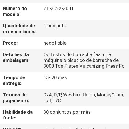
FÁBRICA
Número do
ZL-3022-300T
modelo:
CONTROLE
Quantidade de
1 conjunto
DA
ordem mínima:
QUALIDADE
Preço:
negotiable
Detalhes da
Os testes de borracha fazem à
CONTACTE-
embalagem:
máquina o plástico de borracha de
3000 Ton Platen Vulcanizing Press Fo
NOS
Tempo de
15- 20 dias
entrega:
NOTÍCIA
Termos de
D/A, D/P, Western Union, MoneyGram,
pagamento:
T/T, L/C
PEÇA
Habilidade da
30 conjuntos por mês
UMAS
fonte:
CITAÇÕES