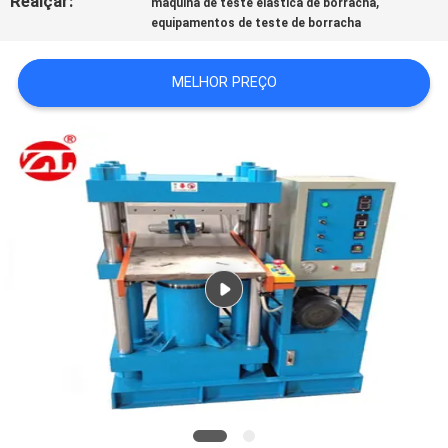
Realçar:
,
máquina de teste elástica de borracha
equipamentos de teste de borracha
VR
SHOW
MELHOR PREÇO
SITEMAP
PRIVACY
POLICY