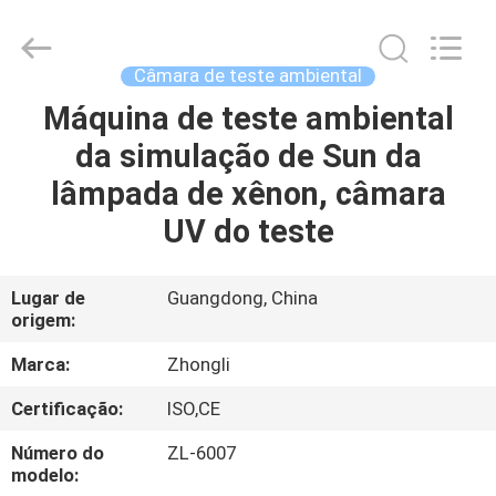
Dongguan
Zhongli
Instrument
Technology
Co.,
Câmara de teste ambiental
Ltd..
All
Máquina de teste ambiental
CASA
Rights
Reserved.
da simulação de Sun da
PRODUTOS
lâmpada de xênon, câmara
UV do teste
VÍDEOS
Lugar de
Guangdong, China
origem:
SOBRE
NÓS
Marca:
Zhongli
Certificação:
ISO,CE
EXCURSÃO
Número do
ZL-6007
DA
modelo: