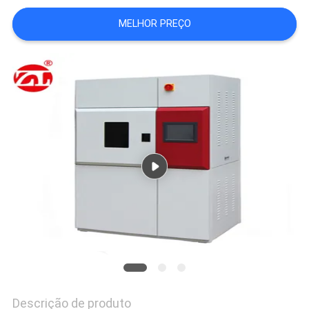
MELHOR PREÇO
VR
SHOW
SITEMAP
PRIVACY
POLICY
Descrição de produto