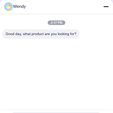
teste ambiental
Wendy
NSS composto seco e molhado Aass Cass da câmara 60L
120L do teste de corrosão do pulverizador de sal
2:37 PM
Câmara Desktop do teste da umidade da temperatura,
câmara do teste ambiental de Benchtop
Good day, what product are you looking for?
Categorias populares
Todos
Máquina De Teste 
Vulcanizando A 
De Borracha
Máquina Da 
Imprensa
Moinho De Dois 
Máquina Universal 
Rolos
De Ensaio
Misturador De 
Máquina De Testes 
Banbury
Elástica
Máquina Do 
Câmara De Teste 
Detector De Metais
Ambiental