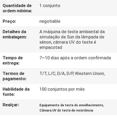
FÁBRICA
Quantidade de
1 conjunto
ordem mínima:
CONTROLE
Preço:
negotiable
DA
Detalhes da
A máquina de teste ambiental da
QUALIDADE
embalagem:
simulação de Sun da lâmpada de
xênon, câmara UV do teste é
empacotad
CONTACTE-
Tempo de
7~10 dias após a ordem confirmada
NOS
entrega:
Termos de
T/T, L/C, D/A, D/P, Western Union,
pagamento:
NOTÍCIA
Habilidade da
100 conjuntos por mês
fonte:
PEÇA
UMAS
Realçar:
,
Equipamento de teste do envelhecimento
Câmara UV do teste de resistência
CITAÇÕES