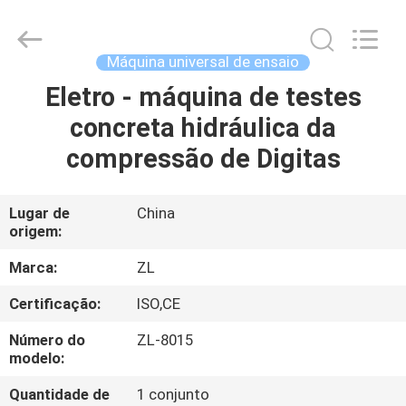
Dongguan
Zhongli
Instrument
Technology
Co.,
Máquina universal de ensaio
Ltd..
All
Eletro - máquina de testes
CASA
Rights
Reserved.
concreta hidráulica da
PRODUTOS
compressão de Digitas
VÍDEOS
Lugar de
China
origem:
SOBRE
Marca:
ZL
NÓS
Certificação:
ISO,CE
Número do
ZL-8015
EXCURSÃO
modelo:
DA
Quantidade de
1 conjunto