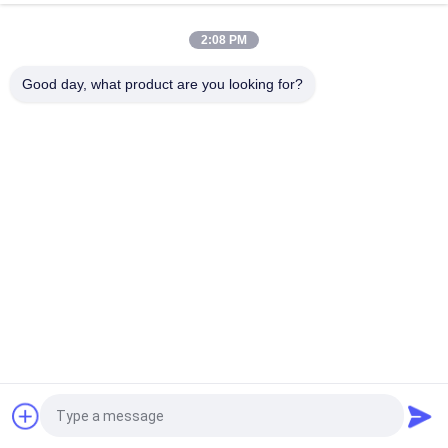
de testes de matéria têxtil da tela 5KN
2:08 PM
Instrumento universal da resistência à tração da tela,
máquina de testes UTM de matéria têxtil 1KN
Good day, what product are you looking for?
Categorias populares
Todos
Máquina De Teste 
Vulcanizando A 
De Borracha
Máquina Da 
Imprensa
Moinho De Dois 
Máquina Universal 
Rolos
De Ensaio
Misturador De 
Máquina De Testes 
Banbury
Elástica
Máquina Do 
Câmara De Teste 
Detector De Metais
Ambiental
Pedir um orçamento