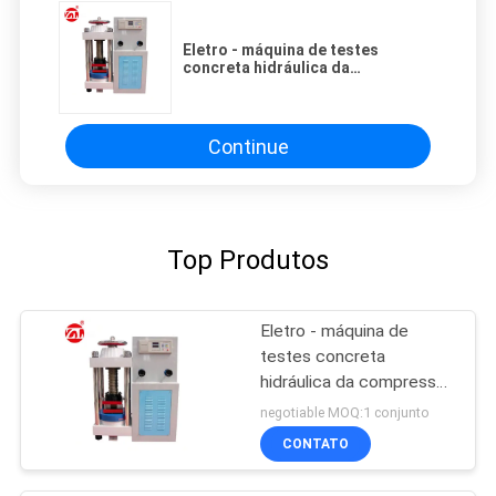
Eletro - máquina de testes
concreta hidráulica da
compressão de Digitas
Continue
Top Produtos
Eletro - máquina de
testes concreta
hidráulica da compressão
de Digitas
negotiable MOQ:1 conjunto
CONTATO