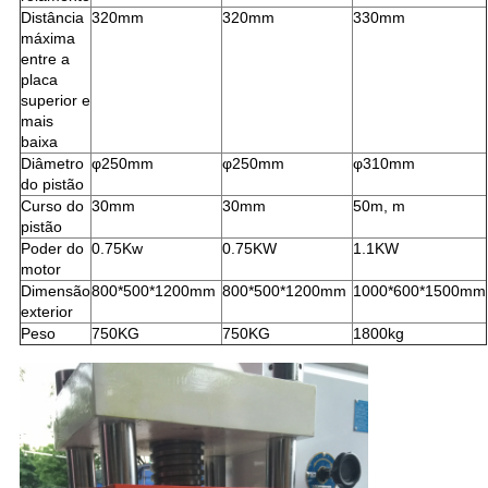
Distância
320mm
320mm
330mm
máxima
entre a
placa
superior e
mais
baixa
Diâmetro
φ250mm
φ250mm
φ310mm
do pistão
Curso do
30mm
30mm
50m, m
pistão
Poder do
0.75Kw
0.75KW
1.1KW
motor
Dimensão
800*500*1200mm
800*500*1200mm
1000*600*1500mm
exterior
Peso
750KG
750KG
1800kg