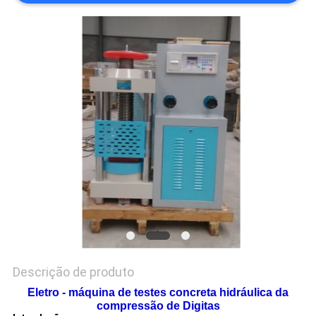
VR
SHOW
MAPA
DO
SITE
PRIVACY
POLICY
Descrição de produto
Eletro - máquina de testes concreta hidráulica da
compressão de Digitas