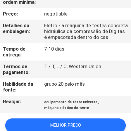
ordem mínima:
FÁBRICA
Preço:
negotiable
CONTROLE
Detalhes da
Eletro - a máquina de testes concreta
DA
embalagem:
hidráulica da compressão de Digitas
é empacotada dentro do cas
QUALIDADE
Tempo de
7-10 dias
entrega:
CONTACTE-
Termos de
T / T, L / C, Western Union
NOS
pagamento:
Habilidade da
grupo 20 pelo mês
NOTÍCIA
fonte:
Realçar:
,
equipamento de teste universal
PEÇA
máquina elástica do teste
UMAS
MELHOR PREÇO
CITAÇÕES