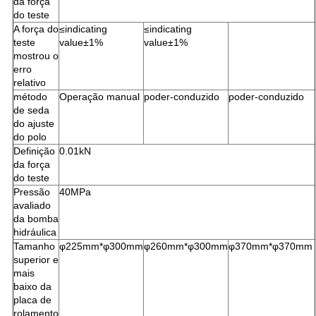
da força
do teste
A força do
≤indicating
≤indicating
teste
value±1%
value±1%
mostrou o
erro
relativo
método
Operação manual
poder-conduzido
poder-conduzido
de seda
do ajuste
do polo
Definição
0.01kN
da força
do teste
Pressão
40MPa
avaliado
da bomba
hidráulica
Tamanho
φ225mm*φ300mm
φ260mm*φ300mm
φ370mm*φ370mm
superior e
mais
baixo da
placa de
rolamento