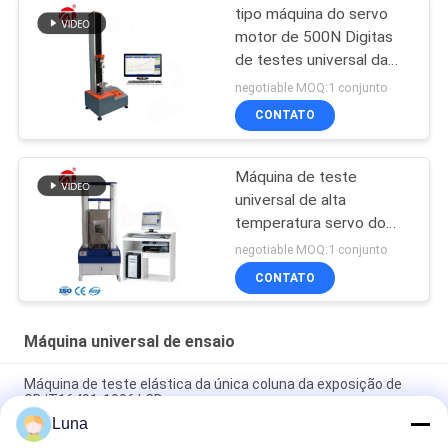
tipo máquina do servo
motor de 500N Digitas
de testes universal da
resistência à tração da
negotiable MOQ:1 conjunto
tela
CONTATO
Máquina de teste
universal de alta
temperatura servo do
computador de
negotiable MOQ:1 conjunto
secretária
CONTATO
Máquina universal de ensaio
Máquina de teste elástica da única coluna da exposição de
GB/T16491-1996 LCD
Luna
Máquina de testes elástica de borracha eletrônica, máquina