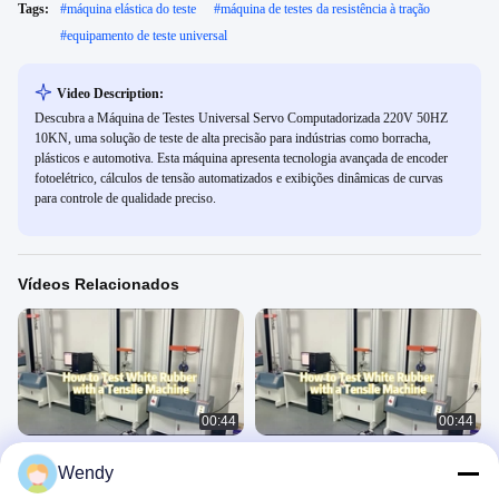
Tags:
#
máquina elástica do teste
#
máquina de testes da resistência à tração
#
equipamento de teste universal
Video Description:
Descubra a Máquina de Testes Universal Servo Computadorizada 220V 50HZ
10KN, uma solução de teste de alta precisão para indústrias como borracha,
plásticos e automotiva. Esta máquina apresenta tecnologia avançada de encoder
fotoelétrico, cálculos de tensão automatizados e exibições dinâmicas de curvas
para controle de qualidade preciso.
Vídeos Relacionados
00:44
00:44
Instrumento de medição da
Máquina de teste 20KN universal
Wendy
resistência à tração do vestuário
eletrônica
Máquina universal de ensaio da
Universal Testing Machine 8
Universal Testing Machine 8