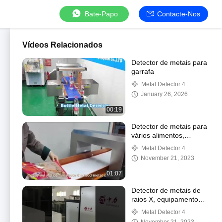
Bate-Papo
Contacte-Nos
Vídeos Relacionados
Detector de metais para
garrafa
Metal Detector 4
January 26, 2026
00:19
Detector de metais para
vários alimentos,
reciclagem de plásticos,
Metal Detector 4
borracha química e
November 21, 2023
medicamentos médicos
01:07
Detector de metais de
raios X, equipamento
de detecção de metais
Metal Detector 4
de bagagem