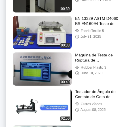
November 21, 2023
00:39
EN 13329 ASTM D4060
BS EN16094 Teste de
abrasão Martindale
Fabric Textile 5
para máquina de
July 31, 2025
abrasão Martindale
para piso de madeira
00:38
Máquina de Teste de
Ruptura de
Preservativos
Rubber Plastic 3
June 10, 2020
00:49
Testador de Ângulo de
Contato de Gota de
Água Automático de
Outros vídeos
Precisão
August 08, 2025
02:50